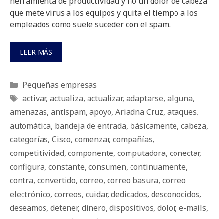
herramienta de productividad y no un dolor de cabeza
que mete virus a los equipos y quita el tiempo a los
empleados como suele suceder con el spam.
LEER MÁS
Categorías
Pequeñas empresas
Etiquetas
activar
,
actualiza
,
actualizar
,
adaptarse
,
alguna
,
amenazas
,
antispam
,
apoyo
,
Ariadna Cruz
,
ataques
,
automática
,
bandeja de entrada
,
básicamente
,
cabeza
,
categorías
,
Cisco
,
comenzar
,
compañías
,
competitividad
,
componente
,
computadora
,
conectar
,
configura
,
constante
,
consumen
,
continuamente
,
contra
,
convertido
,
correo
,
correo basura
,
correo
electrónico
,
correos
,
cuidar
,
dedicados
,
desconocidos
,
deseamos
,
detener
,
dinero
,
dispositivos
,
dolor
,
e-mails
,