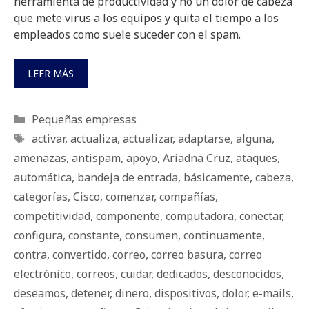
herramienta de productividad y no un dolor de cabeza
que mete virus a los equipos y quita el tiempo a los
empleados como suele suceder con el spam.
LEER MÁS
Categorías
Pequeñas empresas
Etiquetas
activar
,
actualiza
,
actualizar
,
adaptarse
,
alguna
,
amenazas
,
antispam
,
apoyo
,
Ariadna Cruz
,
ataques
,
automática
,
bandeja de entrada
,
básicamente
,
cabeza
,
categorías
,
Cisco
,
comenzar
,
compañías
,
competitividad
,
componente
,
computadora
,
conectar
,
configura
,
constante
,
consumen
,
continuamente
,
contra
,
convertido
,
correo
,
correo basura
,
correo
electrónico
,
correos
,
cuidar
,
dedicados
,
desconocidos
,
deseamos
,
detener
,
dinero
,
dispositivos
,
dolor
,
e-mails
,