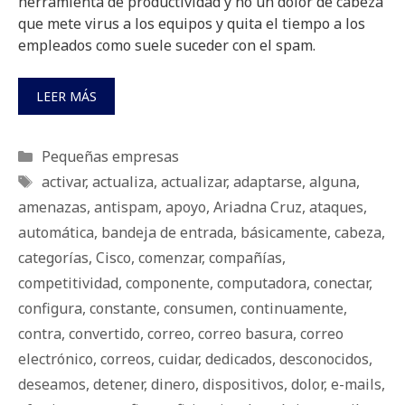
herramienta de productividad y no un dolor de cabeza
que mete virus a los equipos y quita el tiempo a los
empleados como suele suceder con el spam.
LEER MÁS
Categorías
Pequeñas empresas
Etiquetas
activar
,
actualiza
,
actualizar
,
adaptarse
,
alguna
,
amenazas
,
antispam
,
apoyo
,
Ariadna Cruz
,
ataques
,
automática
,
bandeja de entrada
,
básicamente
,
cabeza
,
categorías
,
Cisco
,
comenzar
,
compañías
,
competitividad
,
componente
,
computadora
,
conectar
,
configura
,
constante
,
consumen
,
continuamente
,
contra
,
convertido
,
correo
,
correo basura
,
correo
electrónico
,
correos
,
cuidar
,
dedicados
,
desconocidos
,
deseamos
,
detener
,
dinero
,
dispositivos
,
dolor
,
e-mails
,