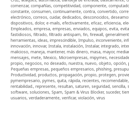
comenzar
,
compañías
,
competitividad
,
componente
,
computad
constante
,
consumen
,
continuamente
,
contra
,
convertido
,
corr
electrónico
,
correos
,
cuidar
,
dedicados
,
desconocidos
,
deseamo
dispositivos
,
dolor
,
e-mails
,
efectivamente
,
eficaz
,
eficiencia
,
ele
Empleados
,
empresa
,
empresas
,
enviados
,
equipos
,
evita
,
evita
fastidiosos
,
filtrado
,
filtrado antispam
,
fin
,
firewall
,
generalmen
herramientas
,
ideas
,
imprescindible
,
Impulso
,
inconveniente
,
inf
innovación
,
innovar
,
Instala
,
instalación
,
Instalar
,
integrado
,
inte
malicioso
,
maneja
,
mantener
,
más dinero
,
masa
,
mayor
,
media
mensajes
,
mete
,
Mexico
,
Microempresas
,
mipymes
,
necesidad
propio
,
negocios
,
no deseado
,
nuestra
,
nuevo
,
objeto
,
opción
,
Pequeñas empresas
,
pequeños empresarios
,
phishing
,
presupu
Productividad
,
productos
,
propagación
,
propio
,
protegen
,
provi
pymempresario
,
pymes
,
quita
,
rápida
,
recientes
,
recomendable
rentabilidad.
,
represente
,
resultan
,
saturen
,
seguridad
,
sencilla
,
software
,
soluciones
,
Spam
,
Spam & Virus Blocker
,
suceder
,
tie
usuarios
,
verdaderamente
,
verificar
,
violación
,
virus