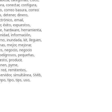
ora
,
conectar
,
configura
,
eo
,
correo basura
,
correo
s
,
detener
,
dinero
,
ctrónico
,
email
,
r
,
éxito
,
expuestos
,
te
,
hardware
,
herramienta
,
inidad
,
información
,
rno
,
inundada
,
kit
,
lleguen
,
nas
,
mejor
,
mejorar
,
es
,
negocio
,
negocio
peligrosos
,
pequeñas
,
esto
,
producir
,
enen
,
pyme
,
,
red
,
remitentes
,
servidor
,
simultánea
,
SMB
,
mpo
,
tipo
,
tips
,
uso
,