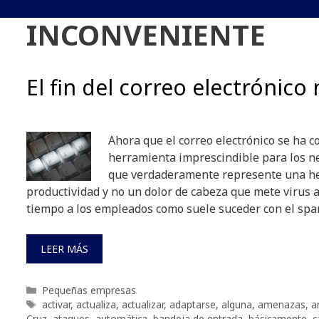
INCONVENIENTE
El fin del correo electrónic
Ahora que el correo electrónico se ha c
herramienta imprescindible para los n
que verdaderamente represente una h
productividad y no un dolor de cabeza que mete virus a 
tiempo a los empleados como suele suceder con el spa
LEER MÁS
Categorías
Pequeñas empresas
Etiquetas
activar
,
actualiza
,
actualizar
,
adaptarse
,
alguna
,
amenazas
,
a
Cruz
,
ataques
,
automática
,
bandeja de entrada
,
básicamente
,
c