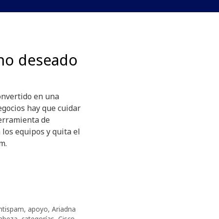
o no deseado
onvertido en una
egocios hay que cuidar
erramienta de
los equipos y quita el
m.
ntispam
,
apoyo
,
Ariadna
abeza
,
categorías
,
Cisco
,