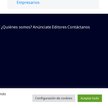
Empresarios
d
¿Quiénes somos?
Anúnciate
Editores
Contáctanos
endo
arcial sin dar referencia a la fuente.
e
Configuración de cookies
Aceptar todo